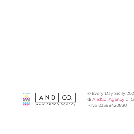
© Every Day Sicily 20
di
AndCo. Agency
di G
P.Iva 03398420830